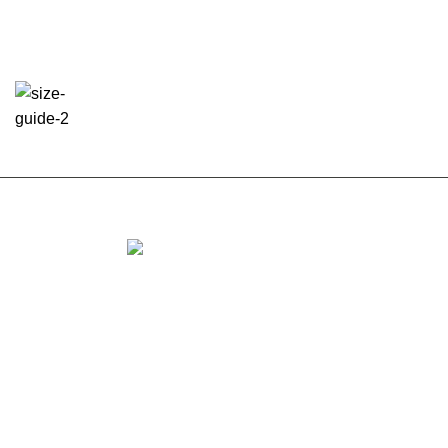
Estamos ubicados en
Av. Providencia 329, Piso 2, Providencia
Asociación Gremial de Corredores de Propiedades de
Chile
HORARIOS
Lunes a Jueves 09.00 a 14.00 horas // 14.45
a 18.00 horas